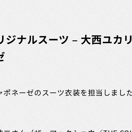
弾オリジナルスーツ – 大西ユ
ゼ
゙ャポネーゼのスーツ衣装を担当しまし