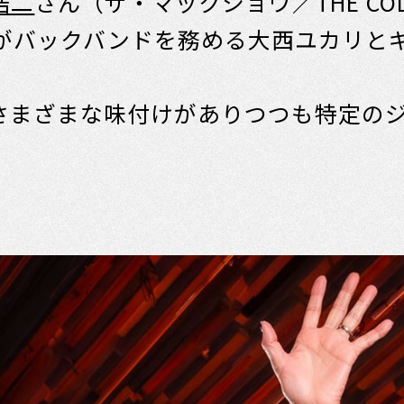
浩二
さん（ザ・マックショウ／THE CO
AND）がバックバンドを務める大西ユカリ
、さまざまな味付けがありつつも特定の