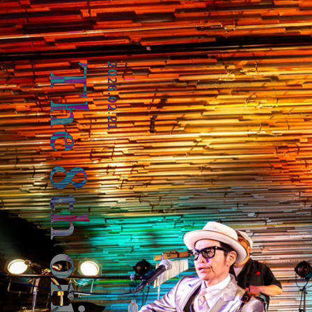
The 8th original suit
2026.02.21