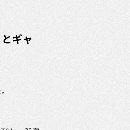
カリとギャ
た。