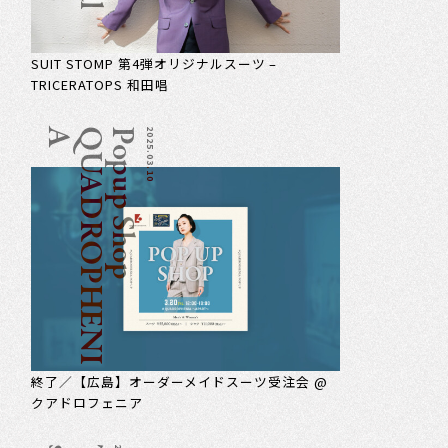
SUIT STOMP 第4弾オリジナルスーツ –
TRICERATOPS 和田唱
A
P
o
p
u
p
S
h
o
p
Q
U
A
D
R
O
P
H
E
N
I
2025.03.10
終了／【広島】オーダーメイドスーツ受注会 @
クアドロフェニア