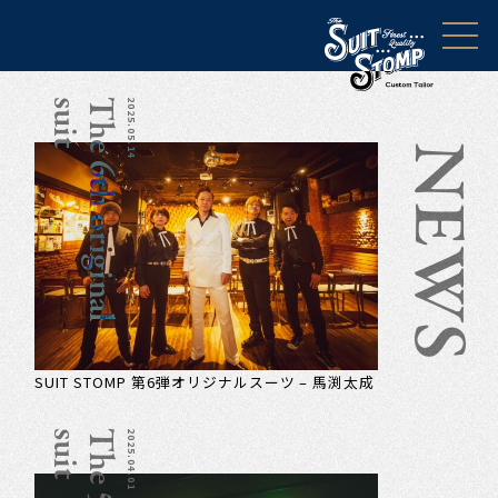
t
T
h
e
6
t
h
o
r
i
g
i
n
a
l
s
u
i
2025.05.14
NEWS
SUIT STOMP 第6弾オリジナルスーツ – ⾺渕太成
t
2025.04.01