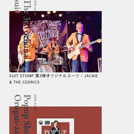
t
T
h
e
3
r
d
o
r
i
g
i
n
a
l
s
u
i
2025.02.21
SUIT STOMP 第3弾オリジナルスーツ – JACKIE
& THE CEDRICS
a
P
o
p
u
p
S
h
o
p
O
r
u
g
a
n
-
z
2025.02.03