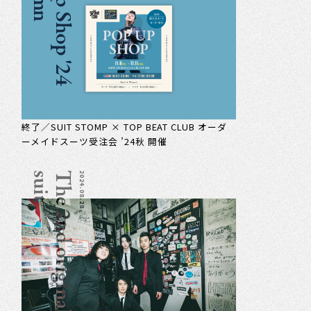
P
o
p
u
p
S
h
o
p
'
2
4
A
u
t
u
m
終了／SUIT STOMP × TOP BEAT CLUB オーダ
ーメイドスーツ受注会 ’24秋 開催
t
T
h
e
2
n
d
o
r
i
g
i
n
a
l
s
u
i
2024.08.28