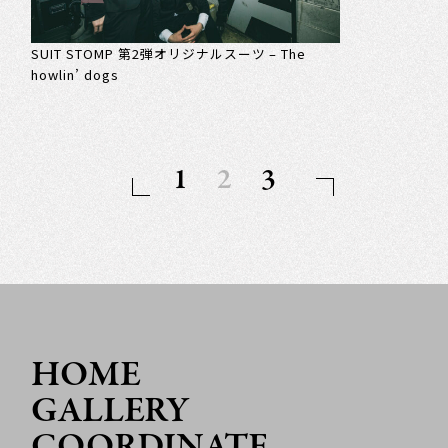
SUIT STOMP 第2弾オリジナルスーツ – The
howlin’ dogs
1
2
3
HOME
GALLERY
COORDINATE