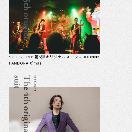
T
h
e
5
t
h
o
r
i
g
i
n
a
l
s
u
i
SUIT STOMP 第5弾オリジナルスーツ – JOHNNY
PANDORA X’mas
t
T
h
e
4
t
h
o
r
i
g
i
n
a
l
s
u
i
2025.03.17