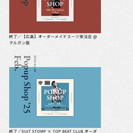
終了／【広島】オーダーメイドスーツ受注会 @
ヲルガン座
.
P
o
p
u
p
S
h
o
p
'
2
5
F
e
b
2025.01.10
終了／SUIT STOMP × TOP BEAT CLUB オーダ